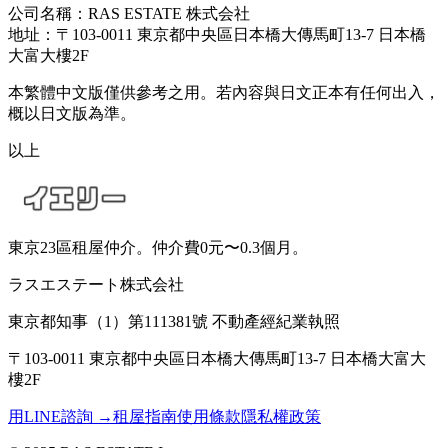
公司名稱：RAS ESTATE 株式会社
地址：〒103-0011 東京都中央區日本橋大傳馬町13-7 日本橋
大富大樓2F
本繁體中文版僅供參考之用。若內容與日文正本有任何出入，
概以日文版為準。
以上
東京23區租屋仲介。仲介費0元〜0.3個月。
ラスエステート株式会社
東京都知事（1）第111381號 不動產經紀業執照
〒103-0011 東京都中央區日本橋大傳馬町13-7 日本橋大富大
樓2F
用LINE諮詢
→
租屋指南
使用條款
隱私權政策