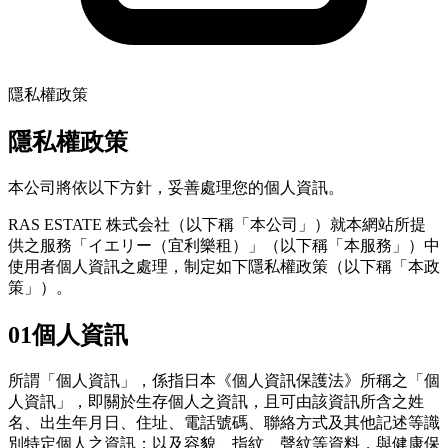
隱私權政策
隱私權政策
本公司將依以下方針，妥善處理您的個人資訊。
RAS ESTATE 株式会社（以下稱「本公司」）就本網站所提
供之服務「イエリー（宜利樂租）」（以下稱「本服務」）中
使用者個人資訊之處理，制定如下隱私權政策（以下稱「本政
策」）。
01
個人資訊
所謂「個人資訊」，係指日本《個人資訊保護法》所稱之「個
人資訊」，即關於生存個人之資訊，且可由該資訊所含之姓
名、出生年月日、住址、電話號碼、聯絡方式及其他記述等識
別特定個人之資訊；以及容貌、指紋、聲紋等資料，與健康保