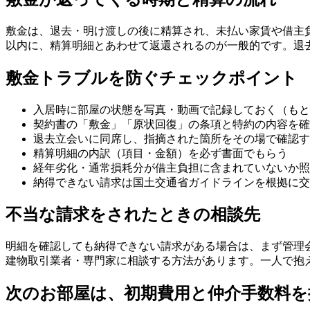
敷金は、退去・明け渡しの後に精算され、未払い家賃や借主
以内に、精算明細とあわせて返還されるのが一般的です。退
敷金トラブルを防ぐチェックポイント
入居時に部屋の状態を写真・動画で記録しておく（もと
契約書の「敷金」「原状回復」の条項と特約の内容を確
退去立会いに同席し、指摘された箇所をその場で確認す
精算明細の内訳（項目・金額）を必ず書面でもらう
経年劣化・通常損耗分が借主負担に含まれていないか照
納得できない請求は国土交通省ガイドラインを根拠に交
不当な請求をされたときの相談先
明細を確認しても納得できない請求がある場合は、まず管理会
建物取引業者・専門家に相談する方法があります。一人で抱
次のお部屋は、初期費用と仲介手数料を