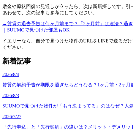
敷金や原状回復の見通しが立ったら、次は新居探しです。引
あわせて、次の記事も参考にしてください。
→
賃貸の退去予告は何ヶ月前まで？「2ヶ月前」は違法？過
｜SUUMOで見つけた部屋もOK
イエリーなら、自分で見つけた物件のURLをLINEで送るだ
ください。
新着記事
2026/8/4
賃貸の解約予告が期限を過ぎたらどうなる？1ヶ月前・2ヶ月
2026/8/3
SUUMOで見つけた物件が「もう決まってる」のはなぜ？人
2026/7/27
「先行申込」と「先行契約」の違いは？メリット・デメリッ