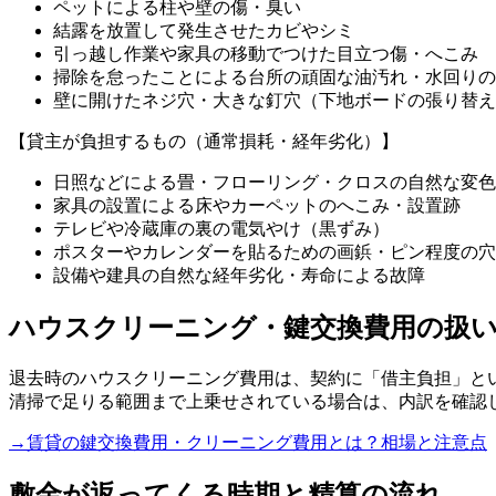
ペットによる柱や壁の傷・臭い
結露を放置して発生させたカビやシミ
引っ越し作業や家具の移動でつけた目立つ傷・へこみ
掃除を怠ったことによる台所の頑固な油汚れ・水回りの
壁に開けたネジ穴・大きな釘穴（下地ボードの張り替え
【貸主が負担するもの（通常損耗・経年劣化）】
日照などによる畳・フローリング・クロスの自然な変色
家具の設置による床やカーペットのへこみ・設置跡
テレビや冷蔵庫の裏の電気やけ（黒ずみ）
ポスターやカレンダーを貼るための画鋲・ピン程度の穴
設備や建具の自然な経年劣化・寿命による故障
ハウスクリーニング・鍵交換費用の扱
退去時のハウスクリーニング費用は、契約に「借主負担」と
清掃で足りる範囲まで上乗せされている場合は、内訳を確認
→
賃貸の鍵交換費用・クリーニング費用とは？相場と注意点
敷金が返ってくる時期と精算の流れ