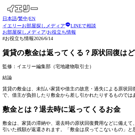
日本語
/
繁中
/
EN
イエリーお部屋探しメディア
LINEで相談
お部屋探しメディア
/
お役立ち情報
#
お役立ち情報
2026/6/14
賃貸の敷金は返ってくる？原状回復はど
監修：イエリー編集部（宅地建物取引士）
結論
賃貸の敷金は、未払い家賃や借主の故意・過失による原状回
で、借主が負担したり敷金から差し引かれたりするものでは
敷金とは？退去時に返ってくるお金
敷金は、家賃の滞納や、退去時の原状回復費用などに備えて
引いた残額が返還されます。「敷金は戻ってこないもの」と