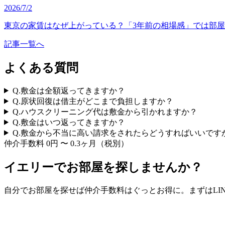
2026/7/2
東京の家賃はなぜ上がっている？「3年前の相場感」では部
記事一覧へ
よくある質問
Q.
敷金は全額返ってきますか？
Q.
原状回復は借主がどこまで負担しますか？
Q.
ハウスクリーニング代は敷金から引かれますか？
Q.
敷金はいつ返ってきますか？
Q.
敷金から不当に高い請求をされたらどうすればいいです
仲介手数料 0円 〜 0.3ヶ月（税別）
イエリーでお部屋を探しませんか？
自分でお部屋を探せば仲介手数料はぐっとお得に。まずはLI